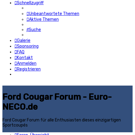
Schnellzugriff
Unbeantwortete Themen
Aktive Themen
Suche
Galerie
Sponsoring
FAQ
Kontakt
Anmelden
Registrieren
Ford Cougar Forum - Euro-
NECO.de
Ford Cougar Forum für alle Enthusiasten dieses einzigartigen
Sportcoupés