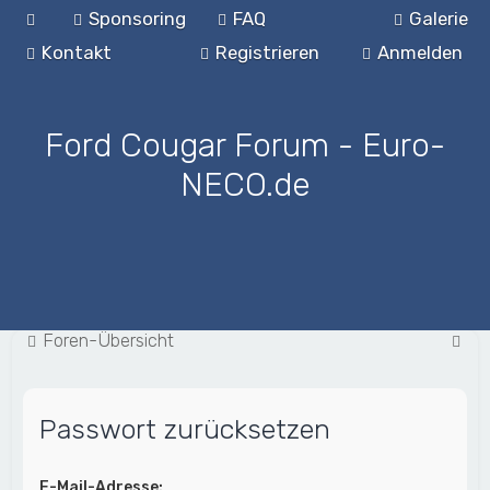
Sponsoring
FAQ
Galerie
Kontakt
Registrieren
Anmelden
Ford Cougar Forum - Euro-
NECO.de
S
Foren-Übersicht
u
c
Passwort zurücksetzen
h
e
E-Mail-Adresse: