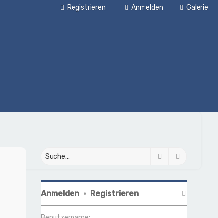
Registrieren
Anmelden
Galerie
Suche
Erweiterte
Anmelden
•
Registrieren
Benutzername: