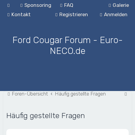
Sponsoring
FAQ
Galerie
Kontakt
Registrieren
Anmelden
Ford Cougar Forum - Euro-
NECO.de
S
Foren-Übersicht
Häufig gestellte Fragen
u
c
Häufig gestellte Fragen
h
e