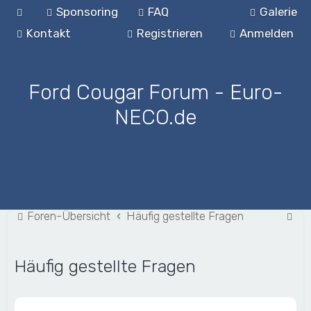
Sponsoring
FAQ
Galerie
Kontakt
Registrieren
Anmelden
Ford Cougar Forum - Euro-
NECO.de
S
Foren-Übersicht
Häufig gestellte Fragen
u
c
Häufig gestellte Fragen
h
e