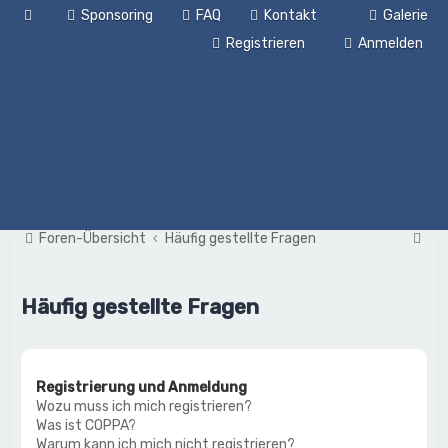
Sponsoring
FAQ
Kontakt
Galerie
Registrieren
Anmelden
S
Foren-Übersicht
Häufig gestellte Fragen
u
c
Häufig gestellte Fragen
h
e
Registrierung und Anmeldung
Wozu muss ich mich registrieren?
Was ist COPPA?
Warum kann ich mich nicht registrieren?