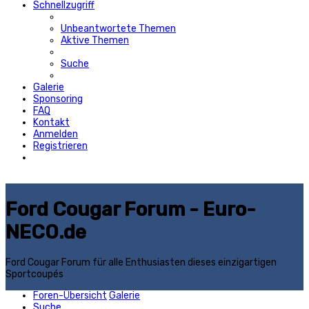
Schnellzugriff
Unbeantwortete Themen
Aktive Themen
Suche
Galerie
Sponsoring
FAQ
Kontakt
Anmelden
Registrieren
Ford Cougar Forum - Euro-
NECO.de
Ford Cougar Forum für alle Enthusiasten dieses einzigartigen
Sportcoupés
Foren-Übersicht
Galerie
Suche