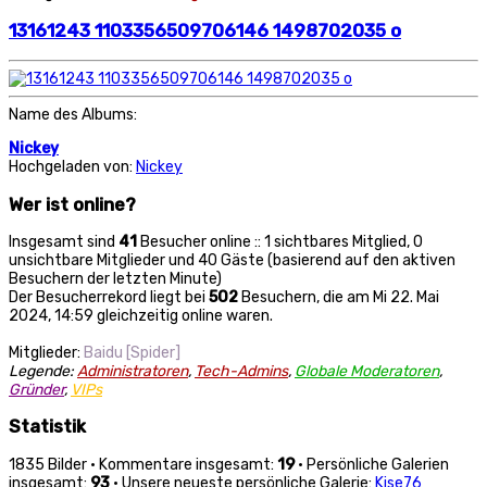
13161243 1103356509706146 1498702035 o
Name des Albums:
Nickey
Hochgeladen von:
Nickey
Wer ist online?
Insgesamt sind
41
Besucher online :: 1 sichtbares Mitglied, 0
unsichtbare Mitglieder und 40 Gäste (basierend auf den aktiven
Besuchern der letzten Minute)
Der Besucherrekord liegt bei
502
Besuchern, die am Mi 22. Mai
2024, 14:59 gleichzeitig online waren.
Mitglieder:
Baidu [Spider]
Legende:
Administratoren
,
Tech-Admins
,
Globale Moderatoren
,
Gründer
,
VIPs
Statistik
1835 Bilder • Kommentare insgesamt:
19
• Persönliche Galerien
insgesamt:
93
• Unsere neueste persönliche Galerie:
Kise76