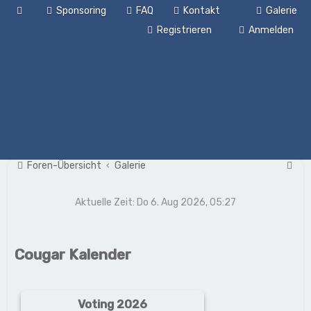
Sponsoring
FAQ
Kontakt
Galerie
Registrieren
Anmelden
S
Foren-Übersicht
Galerie
u
Aktuelle Zeit: Do 6. Aug 2026, 05:27
c
h
e
Cougar Kalender
Voting 2026