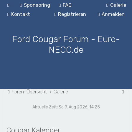
Sponsoring
FAQ
Galerie
Kontakt
Registrieren
Anmelden
Ford Cougar Forum - Euro-
NECO.de
S
Foren-Übersicht
Galerie
u
Aktuelle Zeit: So 9. Aug 2026, 14:25
c
h
e
Cougar Kalender