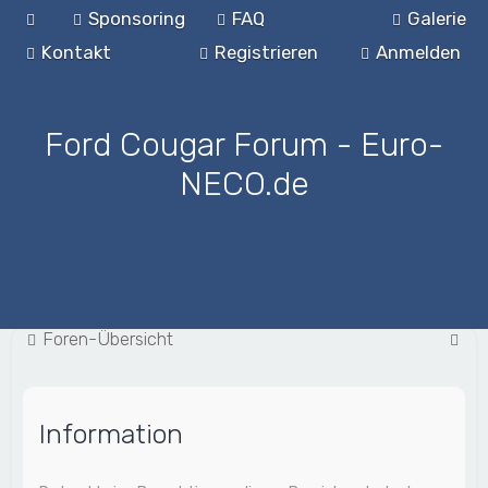
Sponsoring
FAQ
Galerie
Kontakt
Registrieren
Anmelden
Ford Cougar Forum - Euro-
NECO.de
S
Foren-Übersicht
u
c
Information
h
e