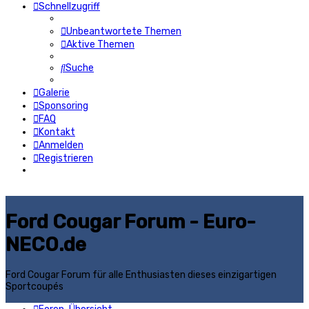
Schnellzugriff
Unbeantwortete Themen
Aktive Themen
Suche
Galerie
Sponsoring
FAQ
Kontakt
Anmelden
Registrieren
Ford Cougar Forum - Euro-
NECO.de
Ford Cougar Forum für alle Enthusiasten dieses einzigartigen
Sportcoupés