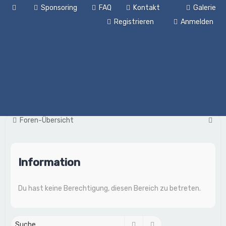
Sponsoring
FAQ
Kontakt
Galerie
Registrieren
Anmelden
S
Foren-Übersicht
u
c
Information
h
e
Du hast keine Berechtigung, diesen Bereich zu betreten.
Suche
Erweiterte Suche