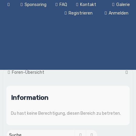
Sponsoring
FAQ
Kontakt
Galerie
Registrieren
Anmelden
S
Foren-Übersicht
u
c
Information
h
e
Du hast keine Berechtigung, diesen Bereich zu betreten.
Suche
Erweiterte Suche