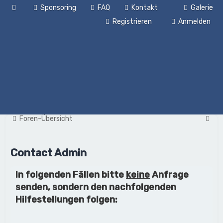
Sponsoring
FAQ
Kontakt
Galerie
Registrieren
Anmelden
S
Foren-Übersicht
u
c
Contact Admin
h
In folgenden Fällen bitte
keine
Anfrage
e
senden, sondern den nachfolgenden
Hilfestellungen folgen: