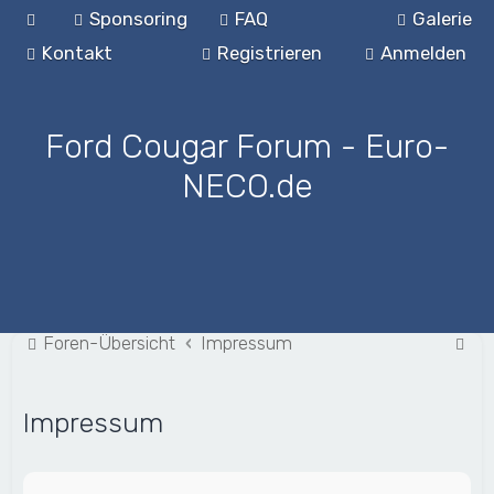
Sponsoring
FAQ
Galerie
Kontakt
Registrieren
Anmelden
Ford Cougar Forum - Euro-
NECO.de
S
Foren-Übersicht
Impressum
u
c
Impressum
h
e